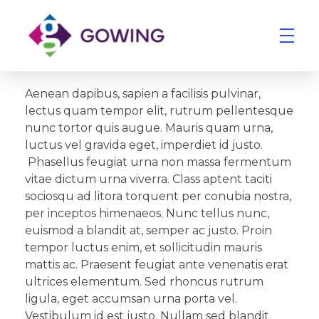
Gowing Group
Building Services and Ventilation Company in East Anglia
Aenean dapibus, sapien a facilisis pulvinar,
lectus quam tempor elit, rutrum pellentesque
nunc tortor quis augue. Mauris quam urna,
luctus vel gravida eget, imperdiet id justo.
Phasellus feugiat urna non massa fermentum
vitae dictum urna viverra. Class aptent taciti
sociosqu ad litora torquent per conubia nostra,
per inceptos himenaeos. Nunc tellus nunc,
euismod a blandit at, semper ac justo. Proin
tempor luctus enim, et sollicitudin mauris
mattis ac. Praesent feugiat ante venenatis erat
ultrices elementum. Sed rhoncus rutrum
ligula, eget accumsan urna porta vel.
Vestibulum id est justo. Nullam sed blandit